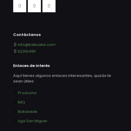
Contáctanos
info@kaikuake.com
623164181
Enlaces de interés
Aquí tienes algunos enlaces interesantes, quizás te
sean útiles:
Producha
IMQ
Bizkaialde
Liga San Miguel